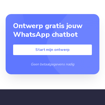
Ontwerp gratis jouw
WhatsApp chatbot
Start mijn ontwerp
Geen betaalgegevens nodig