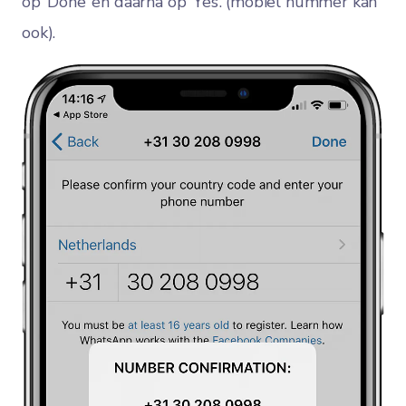
op ‘Done’ en daarna op ‘Yes’. (mobiel nummer kan
ook).